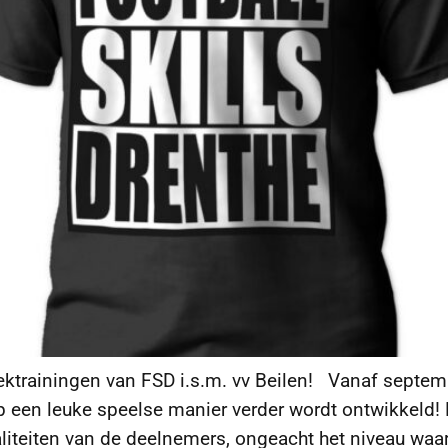
iektrainingen van FSD i.s.m. vv Beilen! Vanaf septem
 een leuke speelse manier verder wordt ontwikkeld! 
liteiten van de deelnemers, ongeacht het niveau waa