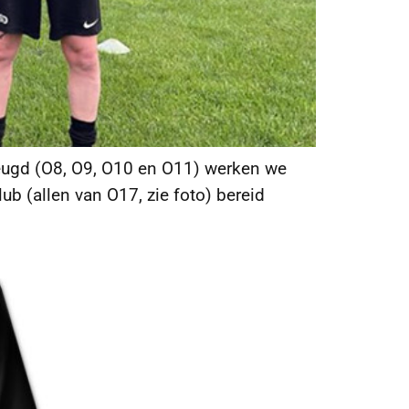
jeugd (O8, O9, O10 en O11) werken we
b (allen van O17, zie foto) bereid