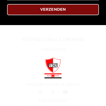
VERZENDEN
FOOTBALLSKILLS DRENTHE
+31624503316
VOLG ONS OOK OP DE SOCIALS
KVK: 80544541