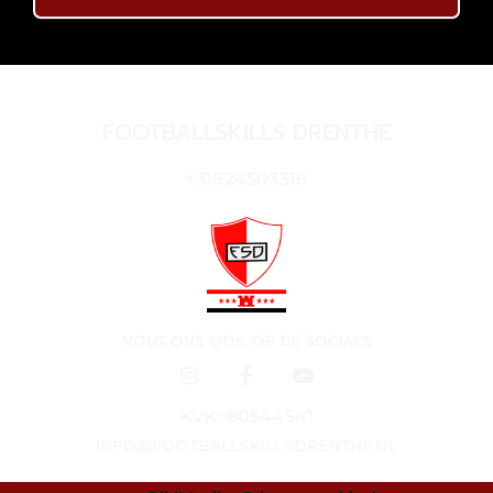
FOOTBALLSKILLS DRENTHE
+31624503316
VOLG ONS OOK OP DE SOCIALS
KVK: 80544541
INFO@FOOTBALLSKILLSDRENTHE.NL