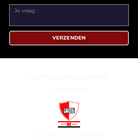
VERZENDEN
FOOTBALLSKILLS DRENTHE
+31624503316
VOLG ONS OOK OP DE SOCIALS