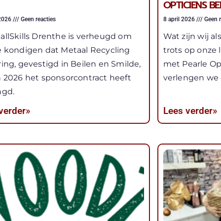
OPTICIENS B
 2026
Geen reacties
8 april 2026
Geen r
allSkills Drenthe is verheugd om
Wat zijn wij al
e kondigen dat Metaal Recycling
trots op onze
ring, gevestigd in Beilen en Smilde,
met Pearle Opt
n 2026 het sponsorcontract heeft
verlengen we
ngd.
verder»
Lees verder»