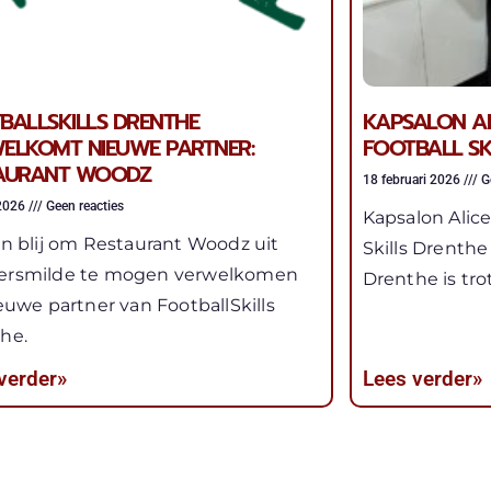
BALLSKILLS DRENTHE
KAPSALON AL
ELKOMT NIEUWE PARTNER:
FOOTBALL SK
AURANT WOODZ
18 februari 2026
Ge
 2026
Geen reacties
Kapsalon Alice
jn blij om Restaurant Woodz uit
Skills Drenthe
ersmilde te mogen verwelkomen
Drenthe is tr
ieuwe partner van FootballSkills
he.
verder»
Lees verder»