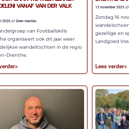
ELEN! VANAF VAN DER VALK
12 november 2025
Zondag 16 no
ri 2026
Geen reacties
wandelschoen
ndelgroep van Footballskills
gezellige en s
he organiseert ook dit jaar weer
Landgoed Voss
elijkse wandeltochten in de regio
n-Drenthe.
verder»
Lees verder»