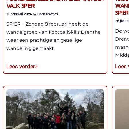
VALK SPIER
WAND
SPIER
10 februari 2026
Geen reacties
26 janua
SPIER – Zondag 8 februari heeft de
De wa
wandelgroep van FootballSkills Drenthe
Drent
weer een prachtige en gezellige
maand
wandeling gemaakt.
Midde
Lees verder»
Lees 