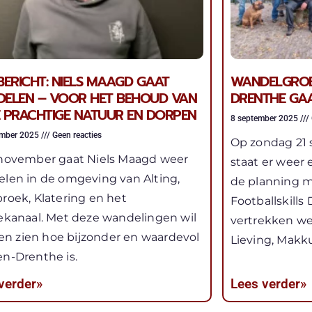
BERICHT: NIELS MAAGD GAAT
WANDELGROE
ELEN – VOOR HET BEHOUD VAN
DRENTHE GA
 PRACHTIGE NATUUR EN DORPEN
8 september 2025
ember 2025
Geen reacties
Op zondag 21
november gaat Niels Maagd weer
staat er weer
len in de omgeving van Alting,
de planning 
roek, Klatering en het
Footballskills
ekanaal. Met deze wandelingen wil
vertrekken we
aten zien hoe bijzonder en waardevol
Lieving, Makk
n-Drenthe is.
verder»
Lees verder»