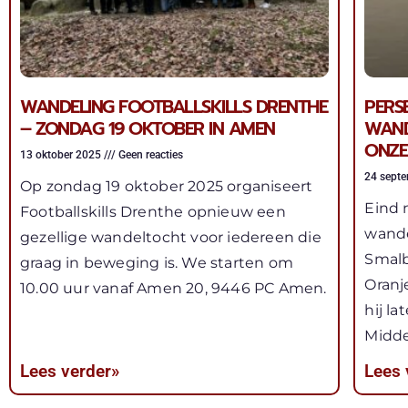
WANDELING FOOTBALLSKILLS DRENTHE
PERS
– ZONDAG 19 OKTOBER IN AMEN
WAND
ONZE
13 oktober 2025
Geen reacties
24 sept
Op zondag 19 oktober 2025 organiseert
Eind 
Footballskills Drenthe opnieuw een
wande
gezellige wandeltocht voor iedereen die
Smalb
graag in beweging is. We starten om
Oranj
10.00 uur vanaf Amen 20, 9446 PC Amen.
hij l
Midde
Lees verder»
Lees 