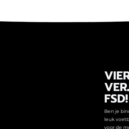
VIER
VER
FSD!
Ben je bin
leuk voet
voor de m