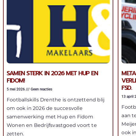
SAMEN STERK IN 2026 MET HUP EN
META
FIDOM!
VERL
FSD.
5 mei 2026
Geen reacties
13 april
Footballskills Drenthe is ontzettend blij
Footb
om ook in 2026 de succesvolle
aan t
samenwerking met Hup en Fidom
Meije
Wonen en Bedrijfsvastgoed voort te
ook i
zetten.