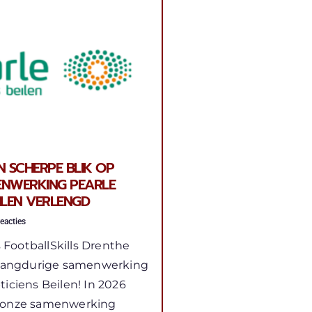
N SCHERPE BLIK OP
ENWERKING PEARLE
EILEN VERLENGD
eacties
s FootballSkills Drenthe
 langdurige samenwerking
iciens Beilen! In 2026
 onze samenwerking