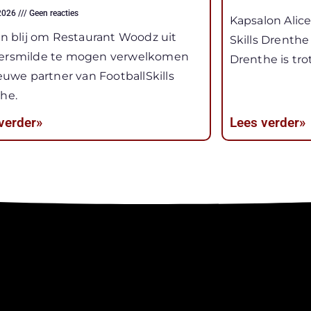
 2026
Geen reacties
Kapsalon Alice
jn blij om Restaurant Woodz uit
Skills Drenthe
ersmilde te mogen verwelkomen
Drenthe is tr
ieuwe partner van FootballSkills
he.
verder»
Lees verder»