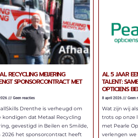
AL RECYCLING MEIJERING
AL 5 JAAR EE
ENGT SPONSORCONTRACT MET
TALENT: SAM
OPTICIENS B
 2026
Geen reacties
8 april 2026
Geen r
allSkills Drenthe is verheugd om
Wat zijn wij al
e kondigen dat Metaal Recycling
trots op onze
ring, gevestigd in Beilen en Smilde,
met Pearle Opt
n 2026 het sponsorcontract heeft
verlengen we