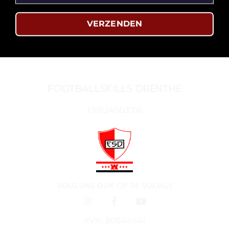
VERZENDEN
FOOTBALLSKILLS DRENTHE
+31624503316
VOLG ONS OOK OP DE SOCIALS
KVK: 80544541