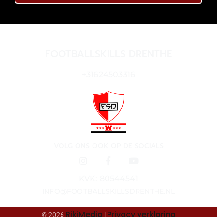
FOOTBALLSKILLS DRENTHE
+31624503316
VOLG ONS OOK OP DE SOCIALS
KVK: 80544541
INFO@FOOTBALLSKILLSDRENTHE.NL
RikiMedia
Privacy verklaring
© 2026
|